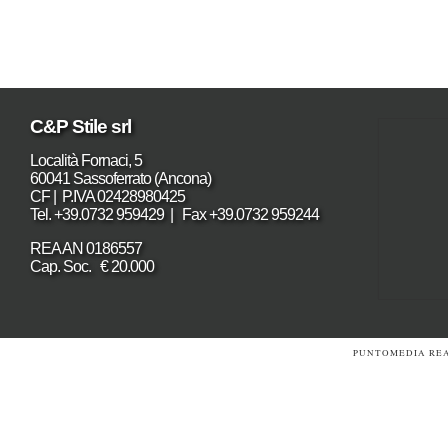
C&P Stile srl
Località Fornaci, 5
60041 Sassoferrato (Ancona)
CF | P.IVA 02428980425
Tel. +39.0732 959429 | Fax +39.0732 959244
REA AN 0186557
Cap. Soc. € 20.000
PUNTOMEDIA REA