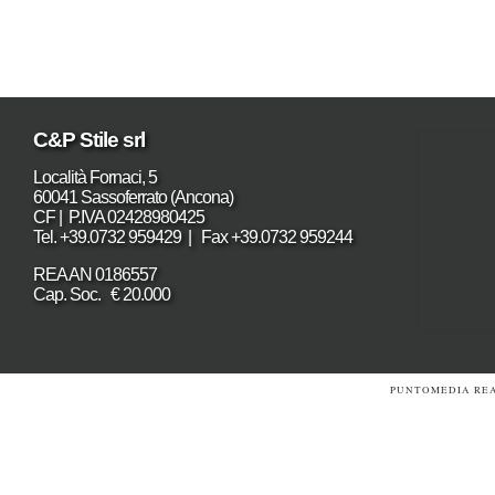
C&P Stile srl
Località Fornaci, 5
60041 Sassoferrato (Ancona)
CF | P.IVA 02428980425
Tel. +39.0732 959429 | Fax +39.0732 959244
REA AN 0186557
Cap. Soc. € 20.000
PUNTOMEDIA REA